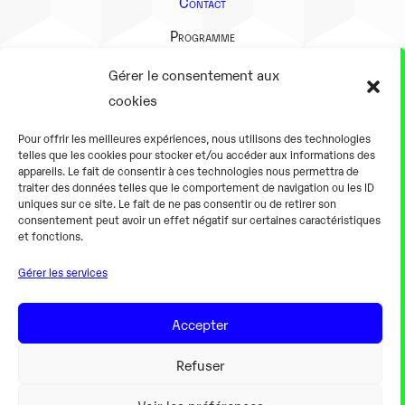
Contact
Programme
Présentation
Gérer le consentement aux
Notre équipe
cookies
Aller plus loin
Pour offrir les meilleures expériences, nous utilisons des technologies
En pratique
telles que les cookies pour stocker et/ou accéder aux informations des
appareils. Le fait de consentir à ces technologies nous permettra de
Tarifs et horaires
traiter des données telles que le comportement de navigation ou les ID
Salles
uniques sur ce site. Le fait de ne pas consentir ou de retirer son
consentement peut avoir un effet négatif sur certaines caractéristiques
Équipements numériques
et fonctions.
Équipements traditionnels
Gérer les services
Pour les pro
Gaming
Accepter
Refuser
Mentions légales
Voir les préférences