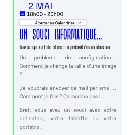
2 MAI
18h00 - 20h00
Ajouter au Calendrier
UN SOUCI INFORMATIQUE…
Télécharger ICS
Calendrier Googl
Venez participer à un Atelier collaboratif et participatif d’entraide informatique.
Un problème de configuration…
Comment je change la taille d’une image
?
Je voudrais envoyer ce mail par sms …
Comment je fais ? Ça marche pas !…
Bref, Vous avez un souci avec votre
ordinateur, votre tablette ou votre
portable.