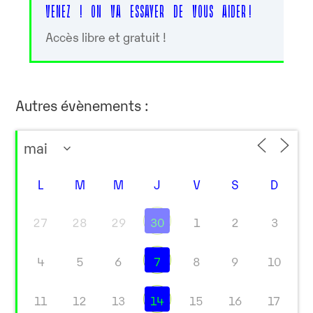
VENEZ ! ON VA ESSAYER DE VOUS AIDER !
Accès libre et gratuit !
Autres évènements :
L
M
M
J
V
S
D
27
28
29
30
1
2
3
4
5
6
7
8
9
10
11
12
13
14
15
16
17