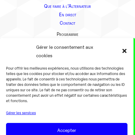
Que faire à l’Alternateur
En direct
Contact
Programme
Présentation
Gérer le consentement aux
Notre équipe
cookies
Aller plus loin
Pour offrir les meilleures expériences, nous utilisons des technologies
En pratique
telles que les cookies pour stocker et/ou accéder aux informations des
appareils. Le fait de consentir à ces technologies nous permettra de
Tarifs et horaires
traiter des données telles que le comportement de navigation ou les ID
Salles
uniques sur ce site. Le fait de ne pas consentir ou de retirer son
consentement peut avoir un effet négatif sur certaines caractéristiques
Équipements numériques
et fonctions.
Équipements traditionnels
Gérer les services
Pour les pro
Gaming
Accepter