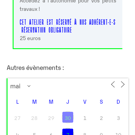
Accédez à l’autonomie pour vos petits
travaux !
CET ATELIER EST RÉSERVÉ À NOS ADHÉRENT-E-S
RÉSERVATION OBLIGATOIRE
25 euros
Autres évènements :
L
M
M
J
V
S
D
27
28
29
30
1
2
3
4
5
6
7
8
9
10