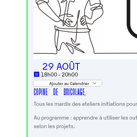
29 AOÛT
18h00 - 20h00
Ajouter au Calendrier
COPINE DE BRICOLAGE,
Télécharger ICS
Calendrier 
Tous les mardis des ateliers initiations pou
Au programme : apprendre à utiliser les out
selon les projets.