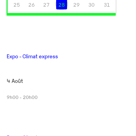
25
26
27
28
29
30
31
Expo - Climat express
4 Août
Outlook Live
9h00 - 20h00