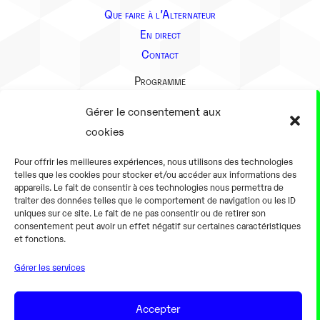
Que faire à l’Alternateur
En direct
Contact
Programme
Présentation
Gérer le consentement aux
Notre équipe
cookies
Aller plus loin
Pour offrir les meilleures expériences, nous utilisons des technologies
En pratique
telles que les cookies pour stocker et/ou accéder aux informations des
appareils. Le fait de consentir à ces technologies nous permettra de
Tarifs et horaires
traiter des données telles que le comportement de navigation ou les ID
Salles
uniques sur ce site. Le fait de ne pas consentir ou de retirer son
consentement peut avoir un effet négatif sur certaines caractéristiques
Équipements numériques
et fonctions.
Équipements traditionnels
Gérer les services
Pour les pro
Gaming
Accepter