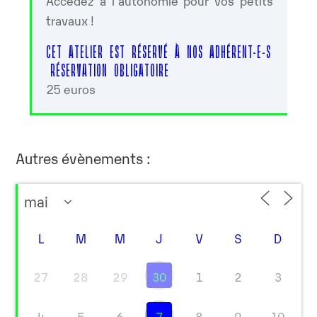
Accédez à l’autonomie pour vos petits
travaux !
CET ATELIER EST RÉSERVÉ À NOS ADHÉRENT-E-S
RÉSERVATION OBLIGATOIRE
25 euros
Autres évènements :
L
M
M
J
V
S
D
27
28
29
30
1
2
3
4
5
6
7
8
9
10