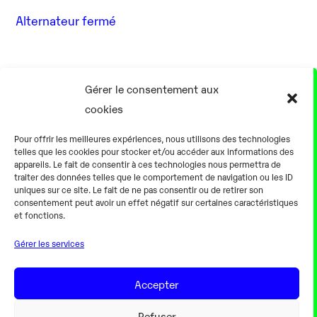
Alternateur fermé
17 Août
Gérer le consentement aux
cookies
0h00
Pour offrir les meilleures expériences, nous utilisons des technologies
telles que les cookies pour stocker et/ou accéder aux informations des
appareils. Le fait de consentir à ces technologies nous permettra de
traiter des données telles que le comportement de navigation ou les ID
uniques sur ce site. Le fait de ne pas consentir ou de retirer son
consentement peut avoir un effet négatif sur certaines caractéristiques
Alternateur fermé
et fonctions.
Gérer les services
18 Août
Accepter
0h00
Refuser