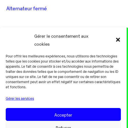
Alternateur fermé
17 Août
Gérer le consentement aux
cookies
0h00
Pour offrir les meilleures expériences, nous utilisons des technologies
telles que les cookies pour stocker et/ou accéder aux informations des
appareils. Le fait de consentir à ces technologies nous permettra de
traiter des données telles que le comportement de navigation ou les ID
uniques sur ce site. Le fait de ne pas consentir ou de retirer son
consentement peut avoir un effet négatif sur certaines caractéristiques
Alternateur fermé
et fonctions.
Gérer les services
18 Août
Accepter
0h00
Refuser