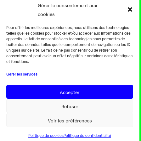
17 Août
Gérer le consentement aux
cookies
0h00
Pour offrir les meilleures expériences, nous utilisons des technologies
telles que les cookies pour stocker et/ou accéder aux informations des
appareils. Le fait de consentir à ces technologies nous permettra de
traiter des données telles que le comportement de navigation ou les ID
uniques sur ce site. Le fait de ne pas consentir ou de retirer son
consentement peut avoir un effet négatif sur certaines caractéristiques
Alternateur fermé
et fonctions.
Gérer les services
18 Août
Accepter
0h00
Refuser
Voir les préférences
Politique de cookies
Politique de confidentialité