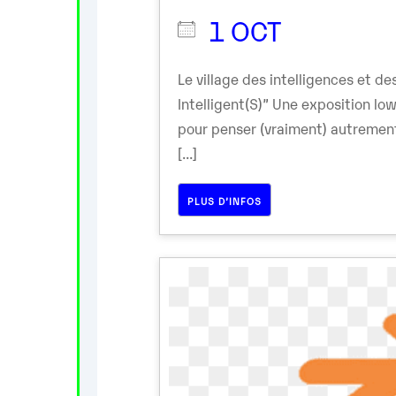
1 OCT
Le village des intelligences et 
Intelligent(S)” Une exposition lo
pour penser (vraiment) autremen
[...]
PLUS D’INFOS