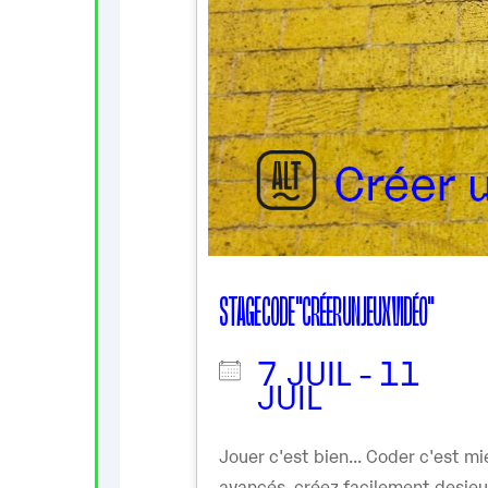
STAGE CODE "CRÉER UN JEUX VIDÉO"
7 JUIL - 11
JUIL
Jouer c'est bien... Coder c'est 
avancés, créez facilement desje