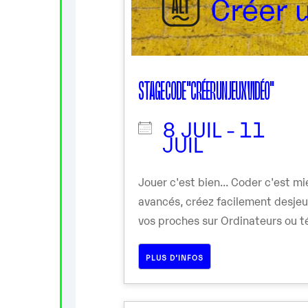
STAGE CODE "CRÉER UN JEUX VIDÉO"
8 JUIL - 11
JUIL
Jouer c'est bien... Coder c'est 
avancés, créez facilement desje
vos proches sur Ordinateurs ou té
PLUS D’INFOS