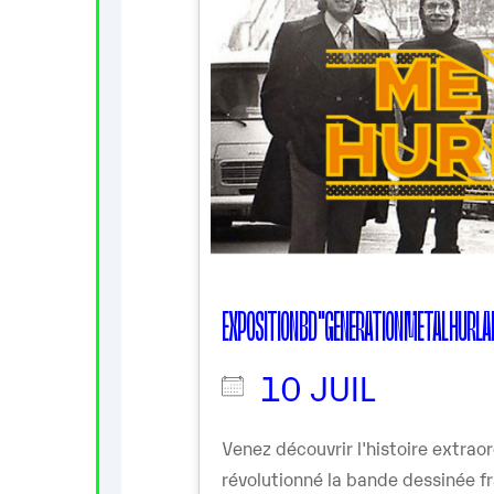
EXPOSITION BD "GENERATION METAL HURL
10 JUIL
Venez découvrir l'histoire extrao
révolutionné la bande dessinée f