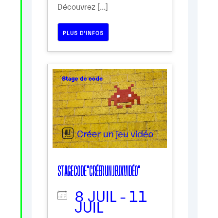
Découvrez [...]
PLUS D’INFOS
STAGE CODE "CRÉER UN JEUX VIDÉO"
8 JUIL - 11
JUIL