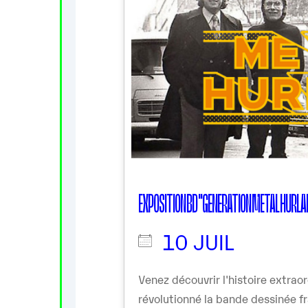
EXPOSITION BD "GENERATION METAL HURL
10 JUIL
Venez découvrir l'histoire extrao
révolutionné la bande dessinée f