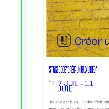
STAGE CODE "CRÉER UN JEUX VIDÉO"
7 JUIL - 11
JUIL
Jouer c'est bien... Coder c'est 
avancés, créez facilement desje