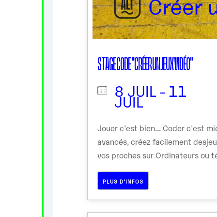
STAGE CODE "CRÉER UN JEUX VIDÉO"
8 JUIL - 11
JUIL
Jouer c'est bien... Coder c'est 
avancés, créez facilement desje
vos proches sur Ordinateurs ou té
PLUS D’INFOS