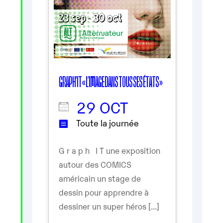
GRAPH’IT « L’IMAGE DANS TOUS SES ÉTATS »
29 OCT
Toute la journée
G r a p h I T une exposition
autour des COMICS
américain un stage de
dessin pour apprendre à
dessiner un super héros [...]