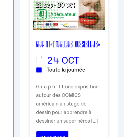
GRAPH’IT « L’IMAGE DANS TOUS SES ÉTATS »
24 OCT
Toute la journée
G r a p h I T une exposition
autour des COMICS
américain un stage de
dessin pour apprendre à
dessiner un super héros [...]
PLUS D’INFOS