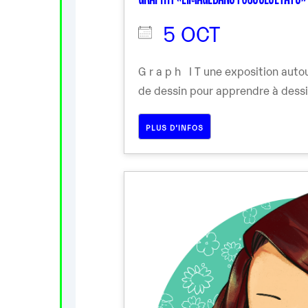
5 OCT
G r a p h I T une exposition aut
de dessin pour apprendre à dessin
PLUS D’INFOS