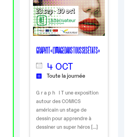
GRAPH’IT « L’IMAGE DANS TOUS SES ÉTATS »
4 OCT
Toute la journée
G r a p h I T une exposition
autour des COMICS
américain un stage de
dessin pour apprendre à
dessiner un super héros [...]