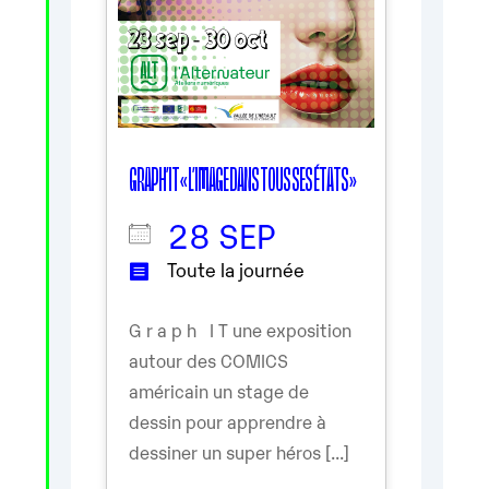
GRAPH’IT « L’IMAGE DANS TOUS SES ÉTATS »
28 SEP
Toute la journée
G r a p h I T une exposition
autour des COMICS
américain un stage de
dessin pour apprendre à
dessiner un super héros [...]