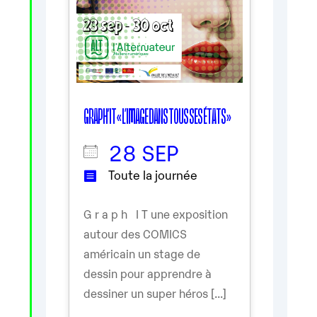
GRAPH’IT « L’IMAGE DANS TOUS SES ÉTATS »
28 SEP
Toute la journée
G r a p h I T une exposition
autour des COMICS
américain un stage de
dessin pour apprendre à
dessiner un super héros [...]