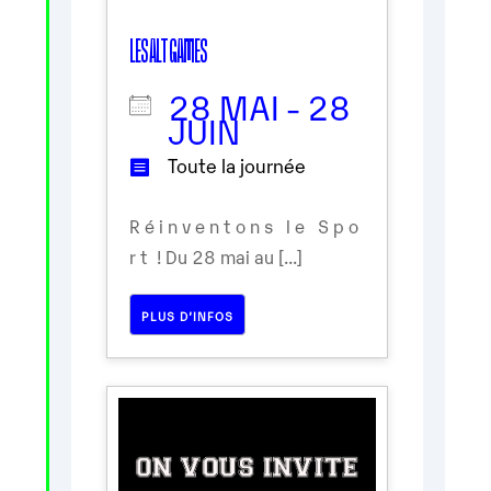
LES ALT GAMES
28 MAI - 28
JUIN
Toute la journée
R é i n v e n t o n s l e S p o
r t ! Du 28 mai au [...]
PLUS D’INFOS