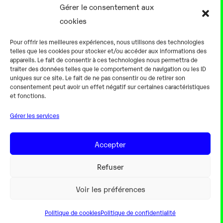
Gérer le consentement aux
cookies
0h00
Pour offrir les meilleures expériences, nous utilisons des technologies
telles que les cookies pour stocker et/ou accéder aux informations des
appareils. Le fait de consentir à ces technologies nous permettra de
traiter des données telles que le comportement de navigation ou les ID
uniques sur ce site. Le fait de ne pas consentir ou de retirer son
consentement peut avoir un effet négatif sur certaines caractéristiques
Alternateur fermé
et fonctions.
Gérer les services
18 Août
Accepter
0h00
Refuser
Voir les préférences
Politique de cookies
Politique de confidentialité