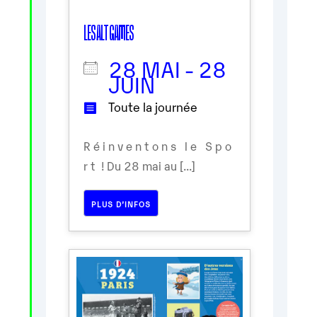
LES ALT GAMES
28 MAI - 28
JUIN
Toute la journée
R é i n v e n t o n s l e S p o
r t ! Du 28 mai au [...]
PLUS D’INFOS