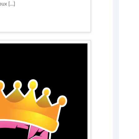
ux [...]