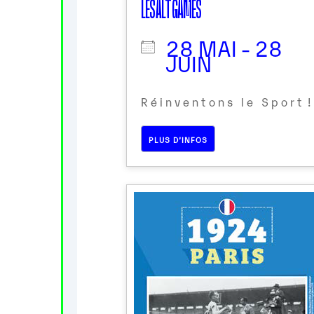
LES ALT GAMES
28 MAI - 28
JUIN
R é i n v e n t o n s l e S p o r t !
PLUS D’INFOS