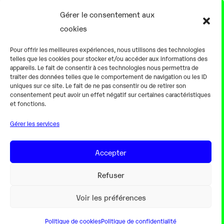
17 Août
Gérer le consentement aux
cookies
0h00
Pour offrir les meilleures expériences, nous utilisons des technologies
telles que les cookies pour stocker et/ou accéder aux informations des
appareils. Le fait de consentir à ces technologies nous permettra de
traiter des données telles que le comportement de navigation ou les ID
uniques sur ce site. Le fait de ne pas consentir ou de retirer son
consentement peut avoir un effet négatif sur certaines caractéristiques
Alternateur fermé
et fonctions.
Gérer les services
18 Août
Accepter
0h00
Refuser
Voir les préférences
Politique de cookies
Politique de confidentialité