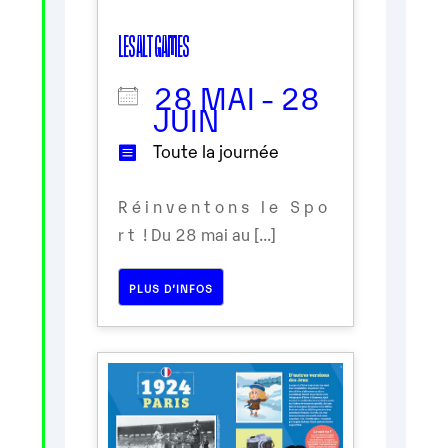
LES ALT GAMES
28 MAI - 28
JUIN
Toute la journée
R é i n v e n t o n s l e S p o
r t ! Du 28 mai au [...]
PLUS D’INFOS