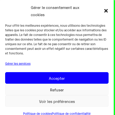
17 Août
Gérer le consentement aux
cookies
0h00
Pour offrir les meilleures expériences, nous utilisons des technologies
telles que les cookies pour stocker et/ou accéder aux informations des
appareils. Le fait de consentir à ces technologies nous permettra de
traiter des données telles que le comportement de navigation ou les ID
uniques sur ce site. Le fait de ne pas consentir ou de retirer son
consentement peut avoir un effet négatif sur certaines caractéristiques
Alternateur fermé
et fonctions.
Gérer les services
18 Août
Accepter
0h00
Refuser
Voir les préférences
Politique de cookies
Politique de confidentialité