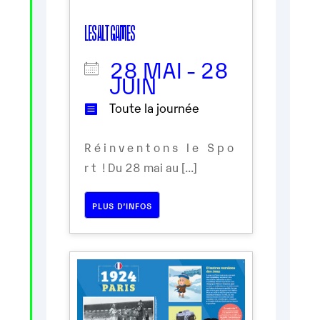
LES ALT GAMES
28 MAI - 28
JUIN
Toute la journée
R é i n v e n t o n s l e S p o
r t ! Du 28 mai au [...]
PLUS D’INFOS