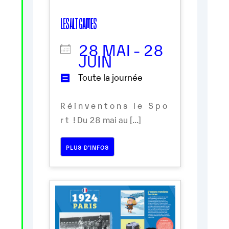
LES ALT GAMES
28 MAI - 28
JUIN
Toute la journée
R é i n v e n t o n s l e S p o
r t ! Du 28 mai au [...]
PLUS D’INFOS