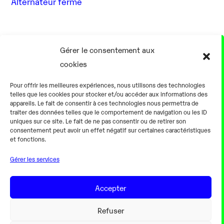
Alternateur fermé
17 Août
Gérer le consentement aux
cookies
0h00
Pour offrir les meilleures expériences, nous utilisons des technologies
telles que les cookies pour stocker et/ou accéder aux informations des
appareils. Le fait de consentir à ces technologies nous permettra de
traiter des données telles que le comportement de navigation ou les ID
uniques sur ce site. Le fait de ne pas consentir ou de retirer son
consentement peut avoir un effet négatif sur certaines caractéristiques
Alternateur fermé
et fonctions.
Gérer les services
18 Août
Accepter
0h00
Refuser